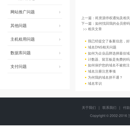
网站推广问题
上一篇：
耗资源停权通知及相关
下一篇：
如何找回我的会员密码
其他问题
>> 相关文章
主机租用问题
我已经提交了备案信息，好
域名DNS相关问题
数据库问题
如何为企业品牌选择最佳域
计数器、留言板是免费的吗
如何保护您的域名不被抢注
支付问题
域名注册注意事项
为何我的域名拼不通？
域名常识
关于我们
|
联系我们
|
付款
Copyright © 2002-201