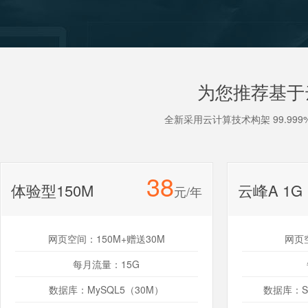
为您推荐基于
全新采用云计算技术构架 99.9
38
体验型150M
云峰A 1G
元/年
网页空间：150M+赠送30M
网页
每月流量：15G
数据库：MySQL5（30M）
数据库：SQ