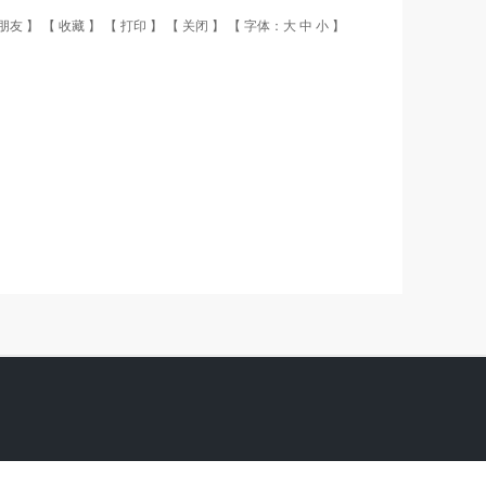
朋友
】 【
收藏
】 【
打印
】 【
关闭
】 【 字体：
大
中
小
】