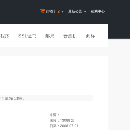
购物车
最新公告
帮助中心
0
小程序
SSL证书
邮局
云虚机
商标
即可成为代理商。
来源：
阅读：
13088
次
日期：
2006-07-01