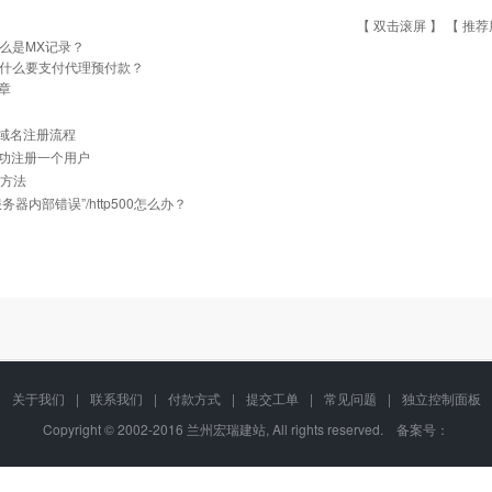
【 双击滚屏 】 【
推荐
么是MX记录？
什么要支付代理预付款？
章
cn域名注册流程
功注册一个用户
建方法
务器内部错误”/http500怎么办？
关于我们
|
联系我们
|
付款方式
|
提交工单
|
常见问题
|
独立控制面板
Copyright © 2002-2016 兰州宏瑞建站, All rights reserved. 备案号：